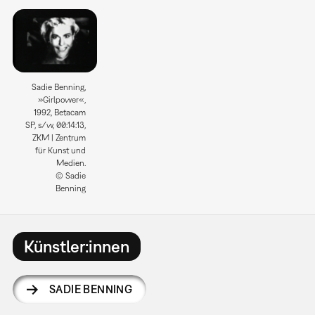
Sadie Benning,
»Girlpower«,
1992, Betacam
SP, s/w, 00:14:13,
ZKM | Zentrum
für Kunst und
Medien.
© Sadie
Benning
Künstler:innen
SADIE BENNING