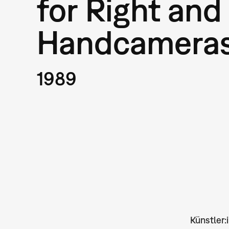
for Right and
Handcamera
1989
Künstler: