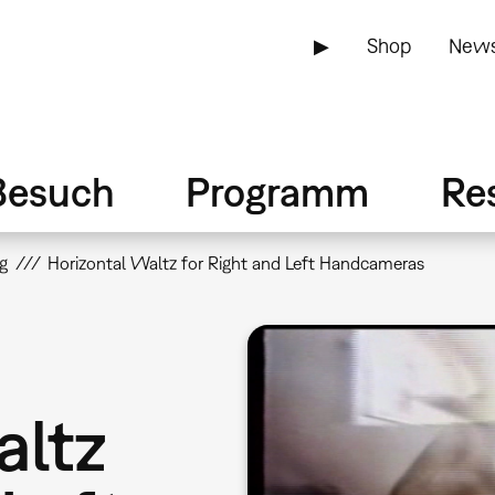
▶
Shop
News
Besuch
Programm
Re
g
Horizontal Waltz for Right and Left Handcameras
altz