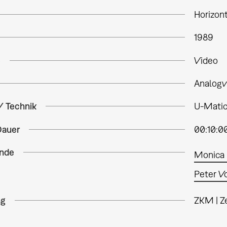
Horizon
1989
e
Video
Analogv
/ Technik
U-Matic,
Dauer
00:10:0
nde
Monica 
Peter V
ng
ZKM | Z