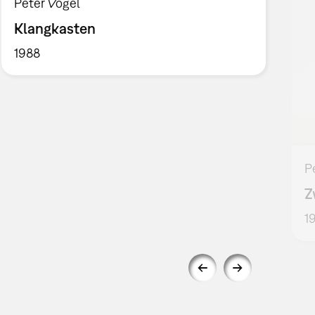
Peter Vogel
Klangkasten
1988
P
Z
1