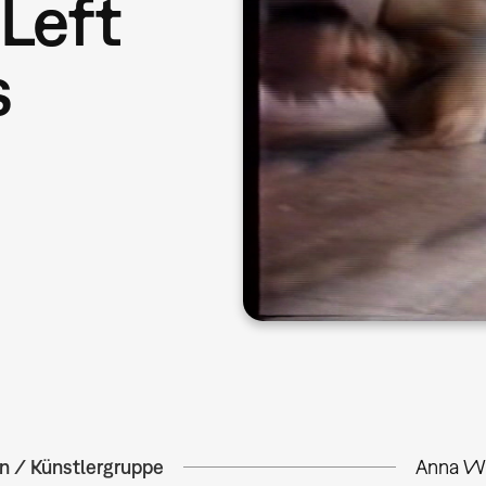
 Left
s
in / Künstlergruppe
Anna Wi