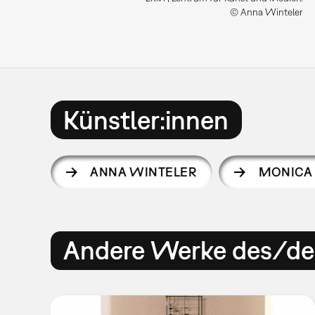
© Anna Winteler
Künstler:innen
ANNA WINTELER
MONICA 
Andere Werke des/der