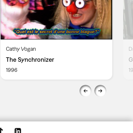
Cathy Vogan
D
The Synchronizer
G
1996
1