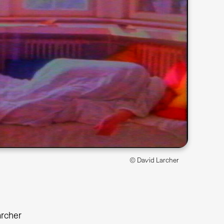
© David Larcher
archer