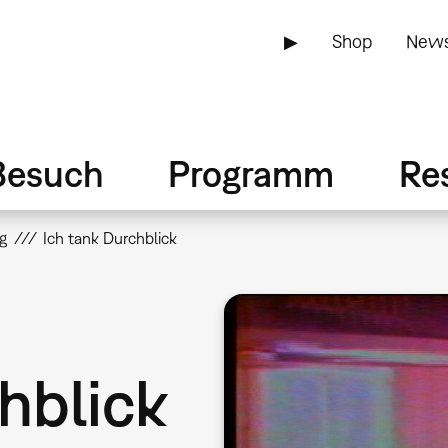
▶
Shop
News
Besuch
Programm
Re
g
Ich tank Durchblick
hblick