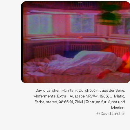
David Larcher, »Ich tank Durchblick«, aus der Serie:
»Infermental Extra - Ausgabe NRW«, 1983, U-Matic,
Farbe, stereo, 00:05:01, ZKM | Zentrum für Kunst und
Medien.
© David Larcher