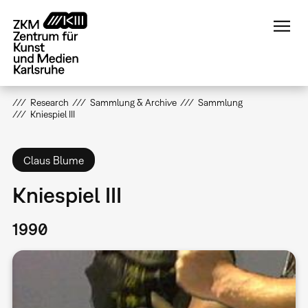
Direkt
zum
Inhalt
Research
Sammlung & Archive
Sammlung
Kniespiel III
Claus Blume
Kniespiel III
1990