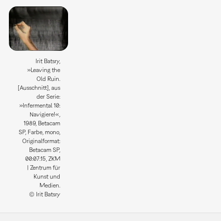
Irit Batsry,
»Leaving the
Old Ruin.
[Ausschnitt], aus
der Serie:
»Infermental 10:
Navigiere!«,
1989, Betacam
SP, Farbe, mono,
Originalformat:
Betacam SP,
00:07:15, ZKM
| Zentrum für
Kunst und
Medien.
© Irit Batsry