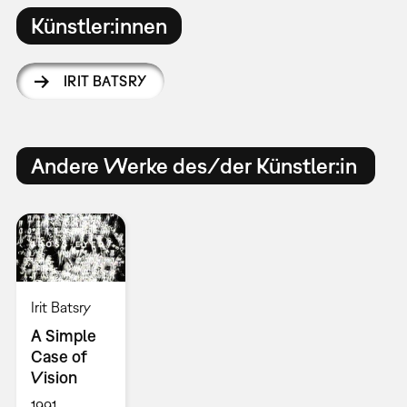
Künstler:innen
IRIT BATSRY
Andere Werke des/der Künstler:in
Irit Batsry
A Simple
Case of
Vision
1991