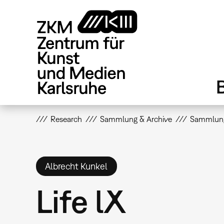
Direkt
zum
Inhalt
Research
Sammlung & Archive
Sammlun
Albrecht Kunkel
Life lX