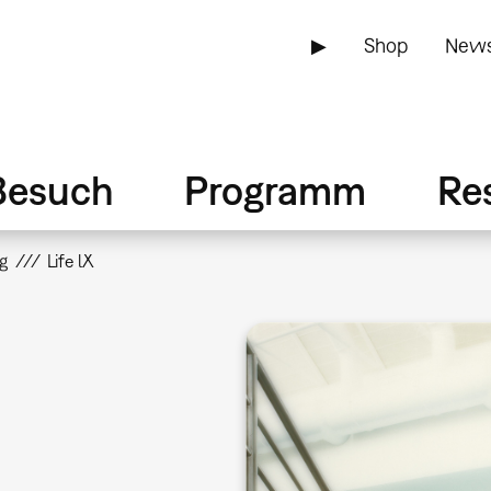
▶
Shop
News
Besuch
Programm
Re
g
Life lX