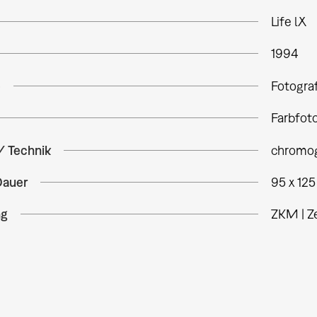
Life lX
1994
e
Fotogra
Farbfot
/ Technik
chromog
Dauer
95 x 12
ng
ZKM | Z