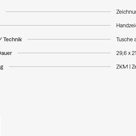
e
Zeichnu
Handze
/ Technik
Tusche 
Dauer
29,6 x 2
ng
ZKM | Z