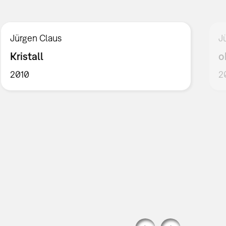
Jürgen Claus
J
Kristall
o
2010
2