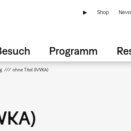
▶
Shop
News
Besuch
Programm
Re
g
ohne Titel (IWKA)
IWKA)