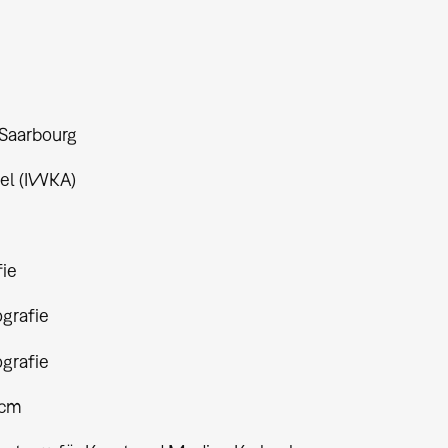
 Saarbourg
tel (IWKA)
fie
ografie
ografie
 cm