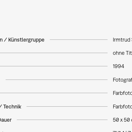
in / Künstlergruppe
Irmtrud
ohne Ti
1994
e
Fotogra
Farbfot
/ Technik
Farbfot
Dauer
50 x 50