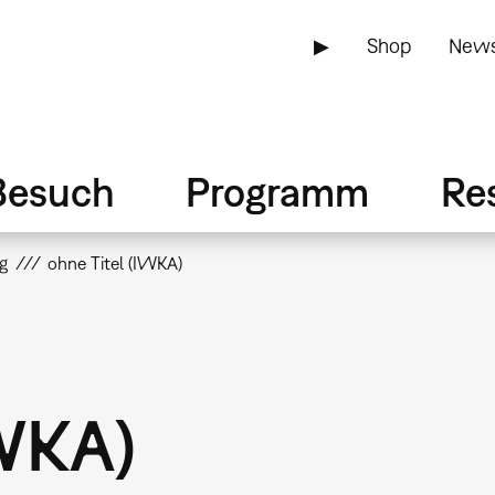
▶
Shop
News
Besuch
Programm
Re
g
ohne Titel (IWKA)
IWKA)