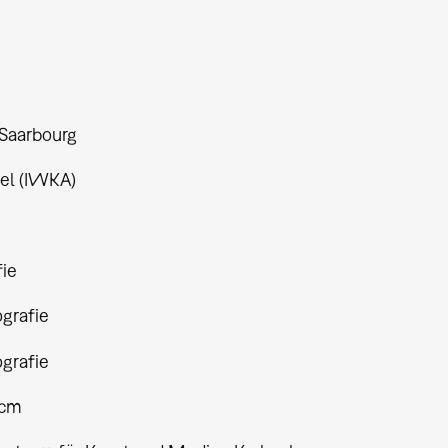
 Saarbourg
tel (IWKA)
fie
ografie
ografie
 cm