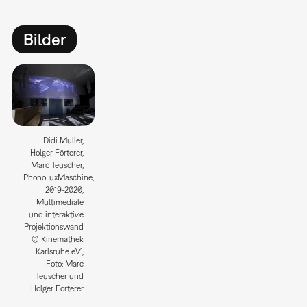
Bilder
Didi Müller,
Holger Förterer,
Marc Teuscher,
PhonoLuxMaschine,
2019-2020,
Multimediale
und interaktive
Projektionswand
© Kinemathek
Karlsruhe e.V.,
Foto: Marc
Teuscher und
Holger Förterer