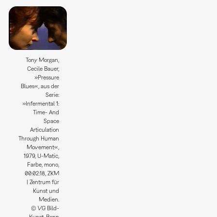
Tony Morgan,
Cecile Bauer,
»Pressure
Blues«, aus der
Serie:
»Infermental 1:
Time- And
Space
Articulation
Through Human
Movement«,
1979, U-Matic,
Farbe, mono,
00:02:18, ZKM
| Zentrum für
Kunst und
Medien.
© VG Bild-
Kunst, Bonn