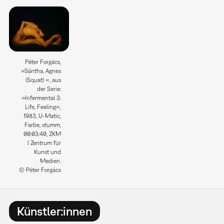
Péter Forgács,
»Sántha, Agnes
(Squat) «, aus
der Serie:
»Infermental 3:
Life, Feeling«,
1983, U-Matic,
Farbe, stumm,
00:03:40, ZKM
| Zentrum für
Kunst und
Medien.
© Péter Forgács
Künstler:innen