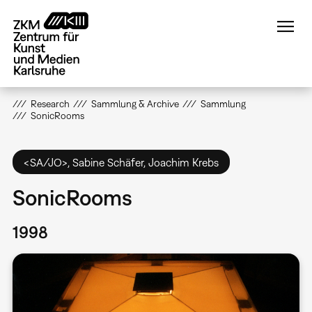
Direkt
zum
Inhalt
Research
Sammlung & Archive
Sammlung
SonicRooms
<SA/JO>, Sabine Schäfer, Joachim Krebs
SonicRooms
1998