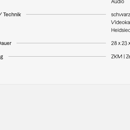
Audio
/ Technik
schwarz
Videokas
Heidsie
Dauer
28 x 23 
ng
ZKM | Z