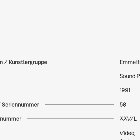
in / Künstlergruppe
Emmett 
Sound P
1991
/ Seriennummer
50
rnummer
XXV/L
e
Video