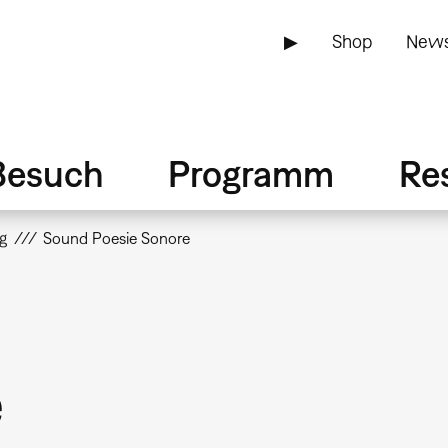
▶
Shop
News
Besuch
Programm
Re
g
Sound Poesie Sonore
e