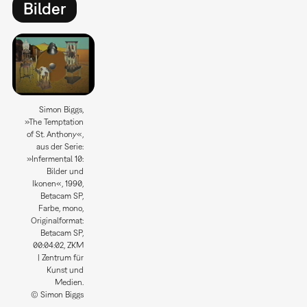
Bilder
Simon Biggs,
»The Temptation
of St. Anthony«,
aus der Serie:
»Infermental 10:
Bilder und
Ikonen«, 1990,
Betacam SP,
Farbe, mono,
Originalformat:
Betacam SP,
00:04:02, ZKM
| Zentrum für
Kunst und
Medien.
© Simon Biggs