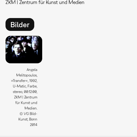
ZKM | Zentrum für Kunst und Medien
Bilder
Angela
Melitopoulos,
»Transfer«, 1992,
U-Matic, Farbe,
stereo, 00:12:00,
ZKM | Zentrum
für Kunst und
Medien.
© VG Bild-
Kunst, Bonn
2014