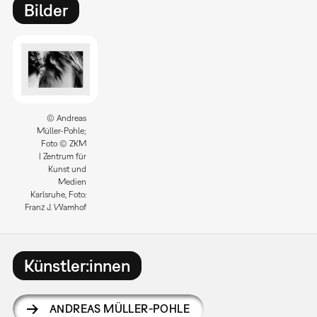
Bilder
© Andreas
Müller-Pohle;
Foto © ZKM
| Zentrum für
Kunst und
Medien
Karlsruhe, Foto:
Franz J. Wamhof
Künstler:innen
ANDREAS MÜLLER-POHLE