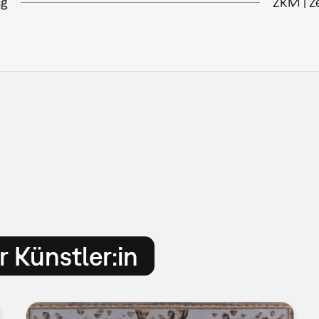
ng
ZKM | Z
 Künstler:in