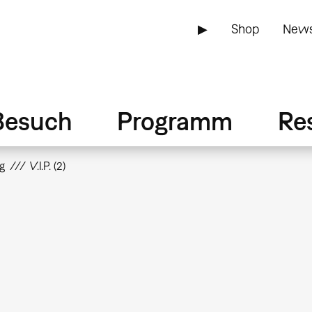
▶
Shop
News
Besuch
Programm
Re
g
V.I.P. (2)