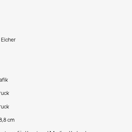
 Eicher
afik
ruck
ruck
48,8 cm