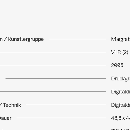
in / Künstlergruppe
Margret
V.I.P. (2)
2005
e
Druckgr
Digitald
/ Technik
Digitald
Dauer
48,8 x 