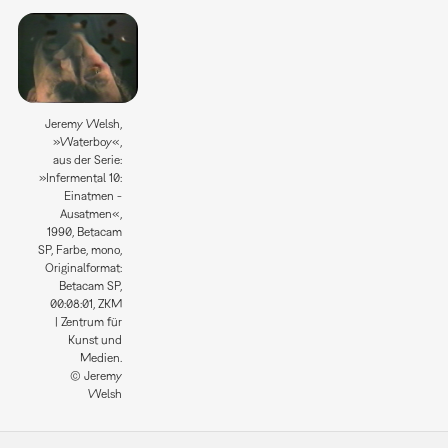
Jeremy Welsh,
»Waterboy«,
aus der Serie:
»Infermental 10:
Einatmen -
Ausatmen«,
1990, Betacam
SP, Farbe, mono,
Originalformat:
Betacam SP,
00:08:01, ZKM
| Zentrum für
Kunst und
Medien.
© Jeremy
Welsh