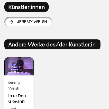
Künstler:innen
JEREMY WELSH
Andere Werke des/der Künstler:in
Jeremy
Welsh
In re Don
Giovanni
1983