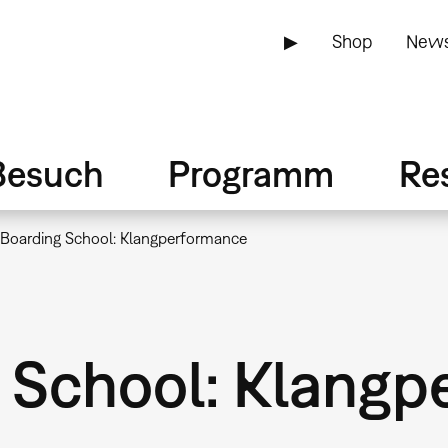
▶
Shop
News
Besuch
Programm
Re
 Boarding School: Klangperformance
 School: Klang