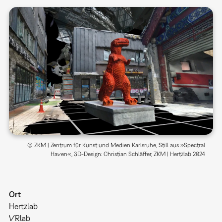
© ZKM | Zentrum für Kunst und Medien Karlsruhe, Still aus »Spectral
Haven«, 3D-Design: Christian Schläffer, ZKM | Hertzlab 2024
Ort
Hertzlab
VRlab