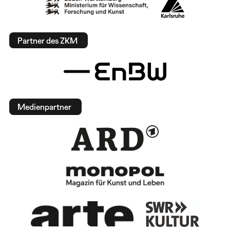
Partner des ZKM
Medienpartner