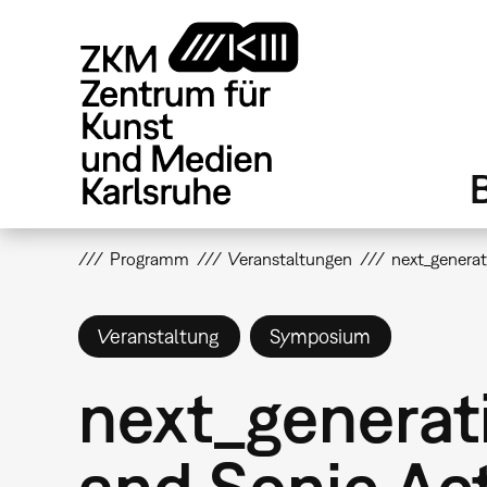
Direkt
zum
Inhalt
Programm
Veranstaltungen
next_generat
Veranstaltung
Symposium
next_generati
and Sonic Ac