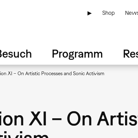
▶
Shop
News
Besuch
Programm
Re
ion XI – On Artistic Processes and Sonic Activism
on XI – On Arti
tivism