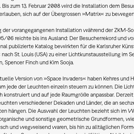
. Bis zum 13. Februar 2008 wird die Installation dem Be
rlauben, sich auf der Übergrossen »Matrix« zu bewegen
g der vorangegangenen Installation während der ZKM-So
5/06 reichte bis ins Ausland: Der Besucherrekord und vor
onal publizierte Katalog bewirkten für die Karlsruher Küns
 nach St. Louis (USA) zu einer Lichtkunstausstellung i
n, Spencer Finch und Kim Sooja.
ktuelle Version von »Space Invaders« haben Kehres und 
um jede der Leuchten einzeln steuern zu können. Die Licht
 konstruiert und auf jede Raumgröße anpassbar. Derzeit 
euchten verschiedener Dekaden und Länder, die an sechze
ten hängen. Die Auswahl der Leuchten bezieht sich im Wes
organische und sonstige geometrische Grundformen, wie s
isch und wegweisend waren, bis hin zu alltäglichen Form