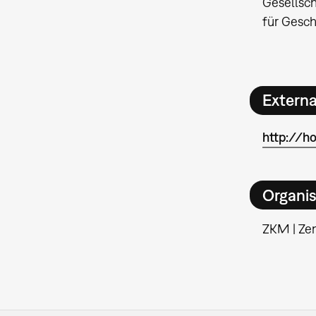
Gesellsch
für Gesch
Extern
http://h
Organis
ZKM | Ze