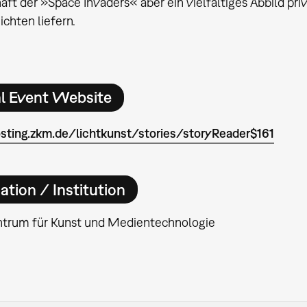
aft der »Space Invaders« aber ein vielfältiges Abbild pri
ichten liefern.
al Event Website
osting.zkm.de/lichtkunst/stories/storyReader$161
ation / Institution
ntrum für Kunst und Medientechnologie