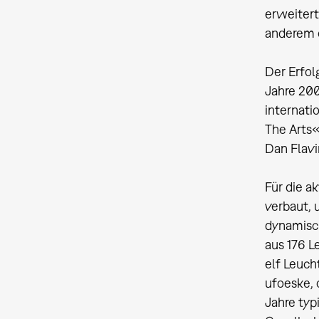
erweitert
anderem e
Der Erfol
Jahre 200
internati
The Arts«
Dan Flavi
Für die a
verbaut, 
dynamisch
aus 176 L
elf Leuch
ufoeske, 
Jahre typ