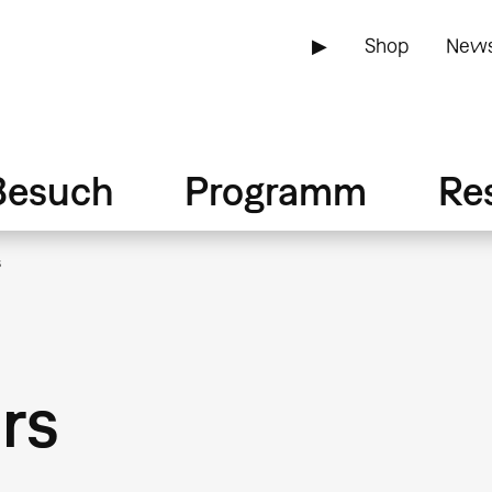
▶
Shop
News
Besuch
Programm
Re
s
rs