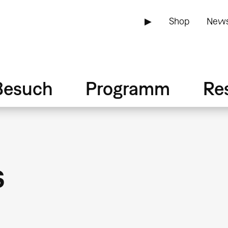
▶
Shop
News
Besuch
Programm
Re
s