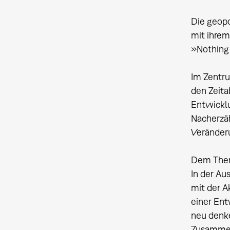
Die geopo
mit ihrem
»Nothing
Im Zentru
den Zeita
Entwicklu
Nacherzäh
Veränderu
Dem Them
In der Au
mit der A
einer Ent
neu denke
Zusammen