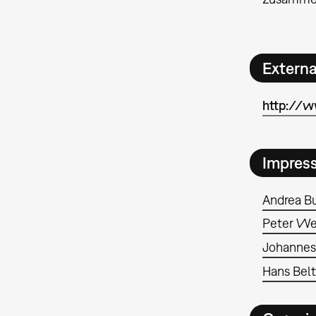
Extern
http://w
Impres
Andrea B
Peter We
Johannes
Hans Belt