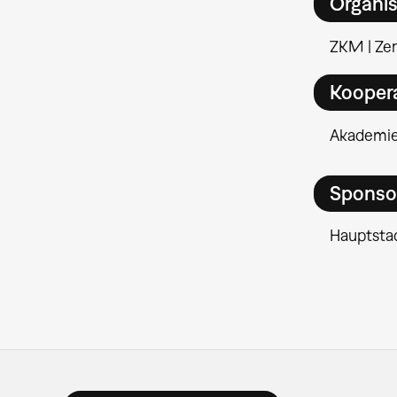
Organis
ZKM | Ze
Kooper
Akademie 
Sponso
Hauptstad