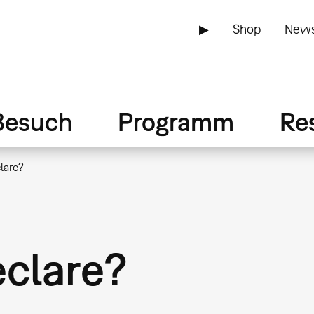
▶
Shop
News
Besuch
Programm
Re
lare?
eclare?