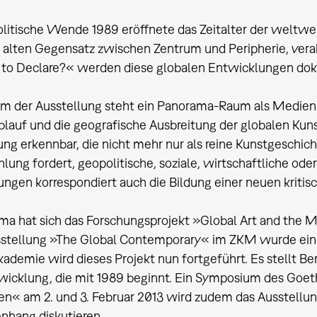
litische Wende 1989 eröffnete das Zeitalter der weltwe
 alten Gegensatz zwischen Zentrum und Peripherie, vera
 to Declare?« werden diese globalen Entwicklungen dok
m der Ausstellung steht ein Panorama-Raum als Medienin
blauf und die geografische Ausbreitung der globalen Kuns
ng erkennbar, die nicht mehr nur als reine Kunstgeschich
lung fordert, geopolitische, soziale, wirtschaftliche oder
ngen korrespondiert auch die Bildung einer neuen kritisc
a hat sich das Forschungsprojekt »Global Art and th
sstellung »The Global Contemporary« im ZKM wurde eine
kademie wird dieses Projekt nun fortgeführt. Es stellt 
wicklung, die mit 1989 beginnt. Ein Symposium des Goet
n« am 2. und 3. Februar 2013 wird zudem das Ausstellu
hang diskutieren.