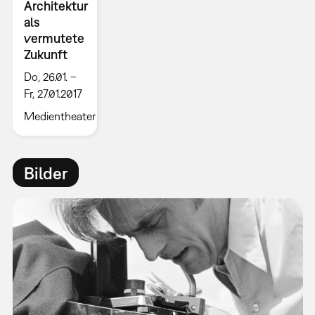
Architektur
als
vermutete
Zukunft
Do, 26.01. –
Fr, 27.01.2017
Medientheater
Bilder