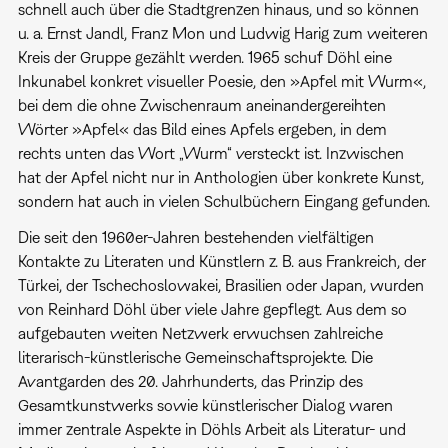
schnell auch über die Stadtgrenzen hinaus, und so können
u. a. Ernst Jandl, Franz Mon und Ludwig Harig zum weiteren
Kreis der Gruppe gezählt werden. 1965 schuf Döhl eine
Inkunabel konkret visueller Poesie, den »Apfel mit Wurm«,
bei dem die ohne Zwischenraum aneinandergereihten
Wörter »Apfel« das Bild eines Apfels ergeben, in dem
rechts unten das Wort „Wurm“ versteckt ist. Inzwischen
hat der Apfel nicht nur in Anthologien über konkrete Kunst,
sondern hat auch in vielen Schulbüchern Eingang gefunden.
Die seit den 1960er-Jahren bestehenden vielfältigen
Kontakte zu Literaten und Künstlern z. B. aus Frankreich, der
Türkei, der Tschechoslowakei, Brasilien oder Japan, wurden
von Reinhard Döhl über viele Jahre gepflegt. Aus dem so
aufgebauten weiten Netzwerk erwuchsen zahlreiche
literarisch-künstlerische Gemeinschaftsprojekte. Die
Avantgarden des 20. Jahrhunderts, das Prinzip des
Gesamtkunstwerks sowie künstlerischer Dialog waren
immer zentrale Aspekte in Döhls Arbeit als Literatur- und