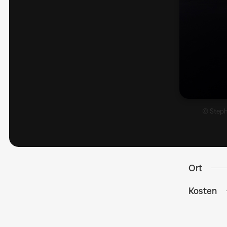
© Steph
Ort
Kosten