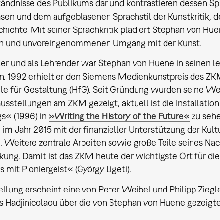
ändnisse des Publikums dar und kontrastieren dessen Spr
sen und dem aufgeblasenen Sprachstil der Kunstkritik, d
hichte. Mit seiner Sprachkritik plädiert Stephan von Hue
n und unvoreingenommenen Umgang mit der Kunst.
ler und als Lehrender war Stephan von Huene in seinen l
. 1992 erhielt er den Siemens Medienkunstpreis des ZKM,
e für Gestaltung (HfG). Seit Gründung wurden seine Werk
sstellungen am ZKM gezeigt, aktuell ist die Installation
s« (1996) in
»Writing the History of the Future«
zu sehe
m Jahr 2015 mit der finanzieller Unterstützung der Kult
 Weitere zentrale Arbeiten sowie große Teile seines Nac
kung. Damit ist das ZKM heute der wichtigste Ort für d
s mit Pioniergeist« (György Ligeti).
ellung erscheint eine von Peter Weibel und Philipp Zieg
s Hadjinicolaou über die von Stephan von Huene gezeigt