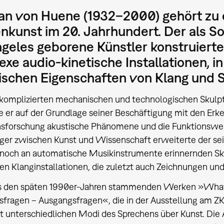
an von Huene (1932–2000) gehört zu 
kunst im 20. Jahrhundert. Der als S
geles geborene Künstler konstruierte
xe audio-kinetische Installationen, in
ischen Eigenschaften von Klang und 
 komplizierten mechanischen und technologischen Skulptu
e er auf der Grundlage seiner Beschäftigung mit den Er
nsforschung akustische Phänomene und die Funktionswei
er zwischen Kunst und Wissenschaft erweiterte der sei
noch an automatische Musikinstrumente erinnernden Sku
ven Klanginstallationen, die zuletzt auch Zeichnungen un
us den späten 1990er-Jahren stammenden Werken »What
fragen – Ausgangsfragen«, die in der Ausstellung am Z
 unterschiedlichen Modi des Sprechens über Kunst. Die A