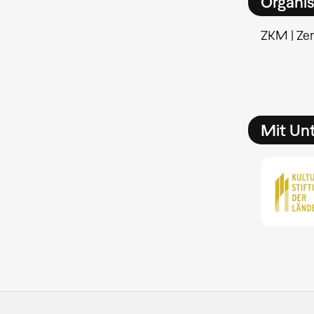
Organis
ZKM | Ze
Mit Unt