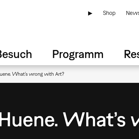
▶
Shop
News
Besuch
Programm
Re
uene. What’s wrong with Art?
Huene. What’s 