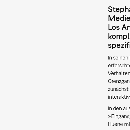
Steph
Medien
Los An
komple
spezif
In seinen
erforscht
Verhalte
Grenzgäng
zunächst 
interakti
In den a
»Eingangs
Huene mit