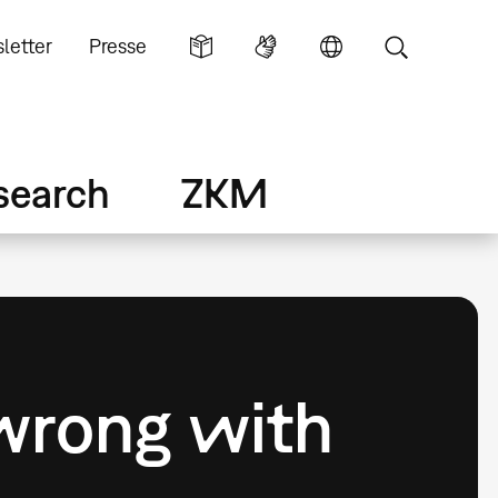
letter
Presse
search
ZKM
wrong with