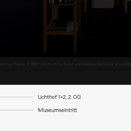
an von Huene, © ZKM | Zentrum für Kunst und Medien Karlsruhe, erworben mi
Lichthof 1+2, 2. OG
Museumseintritt