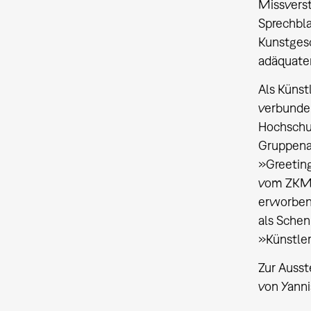
Missverst
Sprechbla
Kunstgesc
adäquate
Als Künst
verbunden
Hochschul
Gruppenau
»Greeting
vom ZKM i
erworben.
als Schen
»Künstler
Zur Ausst
von Yanni