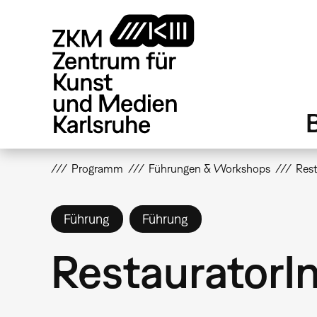
Direkt
zum
Inhalt
Programm
Führungen & Workshops
Res
Führung
Führung
RestauratorI