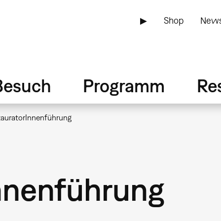
▶
Shop
News
Besuch
Programm
Re
tauratorInnenführung
nnenführung