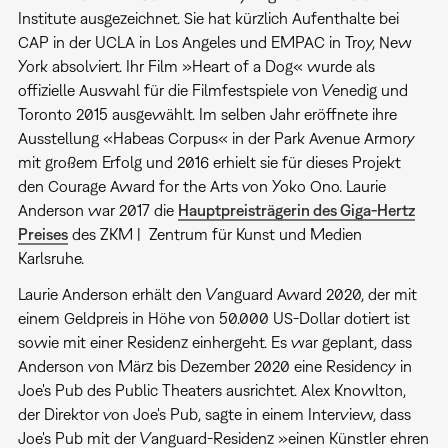
Institute ausgezeichnet. Sie hat kürzlich Aufenthalte bei
CAP in der UCLA in Los Angeles und EMPAC in Troy, New
York absolviert. Ihr Film »Heart of a Dog« wurde als
offizielle Auswahl für die Filmfestspiele von Venedig und
Toronto 2015 ausgewählt. Im selben Jahr eröffnete ihre
Ausstellung «Habeas Corpus« in der Park Avenue Armory
mit großem Erfolg und 2016 erhielt sie für dieses Projekt
den Courage Award for the Arts von Yoko Ono. Laurie
Anderson war 2017 die
Hauptpreisträgerin des Giga-Hertz
Preises
des ZKM | Zentrum für Kunst und Medien
Karlsruhe.
Laurie Anderson erhält den Vanguard Award 2020, der mit
einem Geldpreis in Höhe von 50.000 US-Dollar dotiert ist
sowie mit einer Residenz einhergeht. Es war geplant, dass
Anderson von März bis Dezember 2020 eine Residency in
Joe's Pub des Public Theaters ausrichtet. Alex Knowlton,
der Direktor von Joe's Pub, sagte in einem Interview, dass
Joe's Pub mit der Vanguard-Residenz »einen Künstler ehren