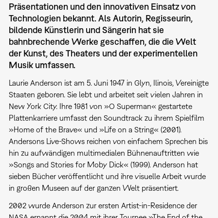
Präsentationen und den innovativen Einsatz von
Technologien bekannt. Als Autorin, Regisseurin,
bildende Künstlerin und Sängerin hat sie
bahnbrechende Werke geschaffen, die die Welt
der Kunst, des Theaters und der experimentellen
Musik umfassen.
Laurie Anderson ist am 5. Juni 1947 in Glyn, Ilinois, Vereinigte
Staaten geboren. Sie lebt und arbeitet seit vielen Jahren in
New York City. Ihre 1981 von »O Superman« gestartete
Plattenkarriere umfasst den Soundtrack zu ihrem Spielfilm
»Home of the Brave« und »Life on a String« (2001).
Andersons Live-Shows reichen von einfachem Sprechen bis
hin zu aufwändigen multimedialen Bühnenauftritten wie
»Songs and Stories for Moby Dick« (1999). Anderson hat
sieben Bücher veröffentlicht und ihre visuelle Arbeit wurde
in großen Museen auf der ganzen Welt präsentiert.
2002 wurde Anderson zur ersten Artist-in-Residence der
NASA ernannt die 2004 mit ihrer Tournee »The End of the