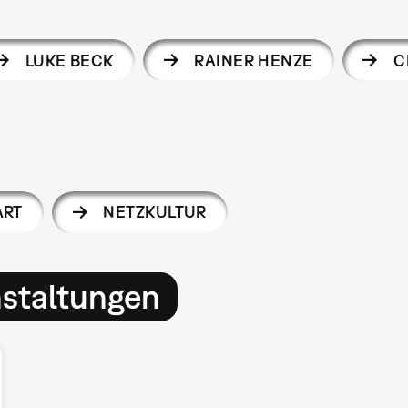
LUKE BECK
RAINER HENZE
C
ART
NETZKULTUR
nstaltungen