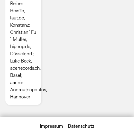
Reiner
Heinze,
laut.de,
Konstanz;
Christian `Fu
´ Müller,
hiphop.de,
Düsseldorf;
Luke Beck,
acerrecords.ch,
Basel;
Jannis
Androutsopoulos,
Hannover
Impressum
Datenschutz