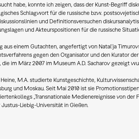
ucht habe, konnte ich zeigen, dass der Kunst-Begriff dis
gisches Schlagwort für die russische bzw. postsowjetisch
skussionslinien und Definitionsversuchen diskursanalytis
gslagen und Akteurspositionen für die russische Situati
g aus einem Gutachten, angefertigt von Natal’ja Timuro
htsverfahrens gegen den Organisator und den Kurator der
, die im März 2007 im Museum A.D. Sacharov gezeigt wu
 Heine, M.A. studierte Kunstgeschichte, Kulturwissenschaf
sburg und Moskau. Seit Mai 2010 ist sie Promotionsstipe
iertenkollegs „Transnationale Medienereignisse von der 
 Justus-Liebig-Universität in Gießen.