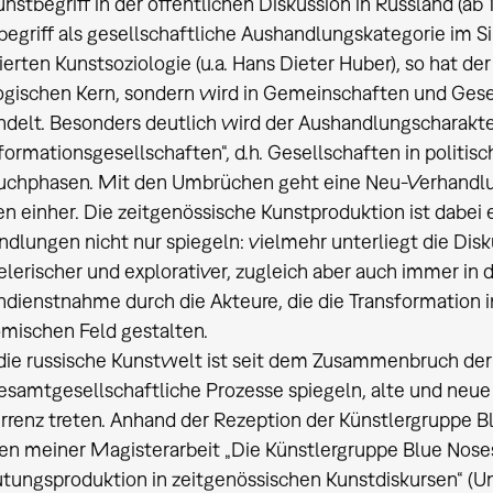
nstbegriff in der öffentlichen Diskussion in Russland (a
egriff als gesellschaftliche Aushandlungskategorie im Si
ierten Kunstsoziologie (u.a. Hans Dieter Huber), so hat der
ogischen Kern, sondern wird in Gemeinschaften und Ges
ndelt. Besonders deutlich wird der Aushandlungscharakte
formationsgesellschaften“, d.h. Gesellschaften in polit
chphasen. Mit den Umbrüchen geht eine Neu-Verhandlu
 einher. Die zeitgenössische Kunstproduktion ist dabei e
dlungen nicht nur spiegeln: vielmehr unterliegt die Disk
ielerischer und explorativer, zugleich aber auch immer in 
ndienstnahme durch die Akteure, die die Transformation 
mischen Feld gestalten.
die russische Kunstwelt ist seit dem Zusammenbruch der 
gesamtgesellschaftliche Prozesse spiegeln, alte und neu
renz treten. Anhand der Rezeption der Künstlergruppe Blu
n meiner Magisterarbeit „Die Künstlergruppe Blue Noses
tungsproduktion in zeitgenössischen Kunstdiskursen“ (Uni