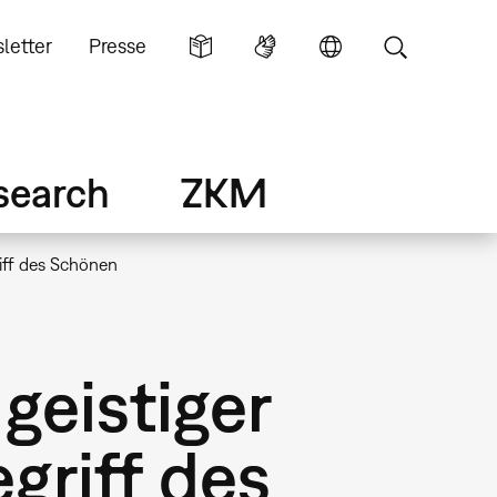
letter
Presse
search
ZKM
riff des Schönen
 geistiger
riff des