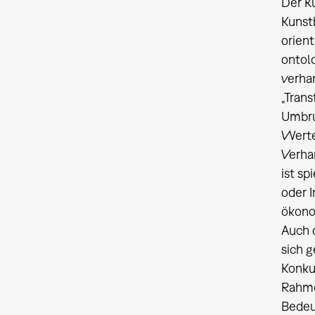
Der Ku
Kunstb
orient
ontol
verha
„Trans
Umbru
Werten
Verhan
ist sp
oder I
ökono
Auch 
sich 
Konkur
Rahme
Bedeu