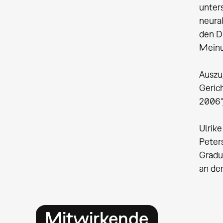
unters
neural
den Di
Meinun
Auszu
Geric
2006“
Ulrike
Peter
Gradu
an der
Mitwirkende