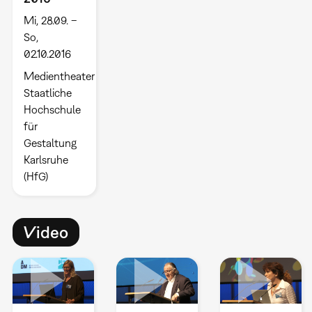
Mi, 28.09. –
So,
02.10.2016
Medientheater
Staatliche
Hochschule
für
Gestaltung
Karlsruhe
(HfG)
Video