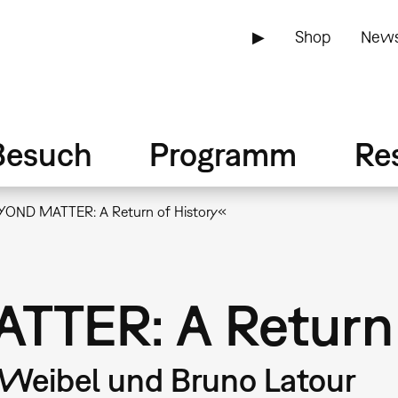
▶
Shop
News
Besuch
Programm
Re
YOND MATTER: A Return of History«
TER: A Return 
 Weibel und Bruno Latour