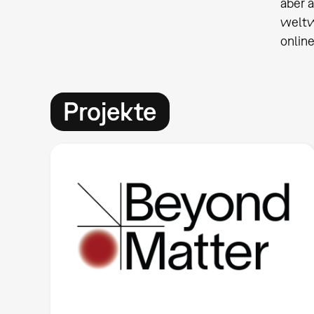
aber 
weltw
onlin
Projekte