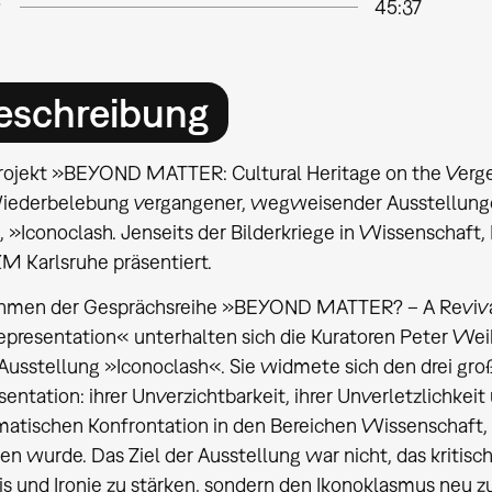
45:37
eschreibung
rojekt »BEYOND MATTER: Cultural Heritage on the Verge 
iederbelebung vergangener, wegweisender Ausstellunge
, »Iconoclash. Jenseits der Bilderkriege in Wissenschaft
M Karlsruhe präsentiert.
hmen der Gesprächsreihe »BEYOND MATTER? – A Revival
epresentation« unterhalten sich die Kuratoren Peter Wei
usstellung »Iconoclash«. Sie widmete sich den drei gro
entation: ihrer Unverzichtbarkeit, ihrer Unverletzlichkeit
matischen Konfrontation in den Bereichen Wissenschaft, 
n wurde. Das Ziel der Ausstellung war nicht, das kritis
s und Ironie zu stärken, sondern den Ikonoklasmus neu zu