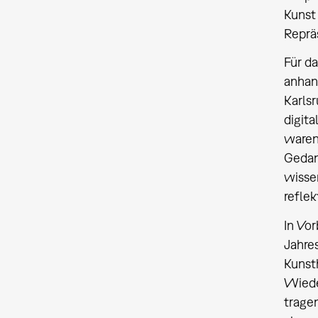
Kunst
Reprä
Für d
anhan
Karls
digit
waren
Gedan
wisse
reflek
In Vor
Jahre
Kunst
Wiede
tragen