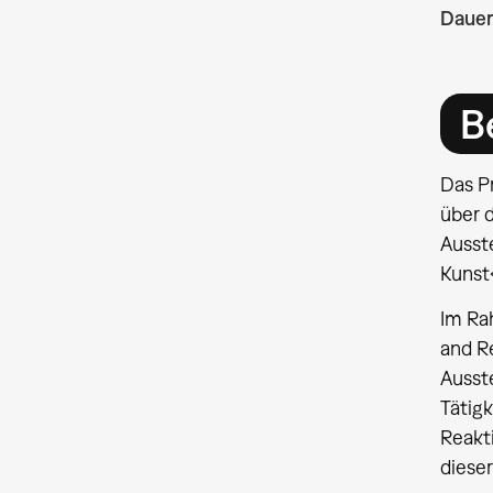
Dauer
B
Das P
über 
Ausste
Kunst
Im Ra
and R
Ausste
Tätigk
Reakt
diese