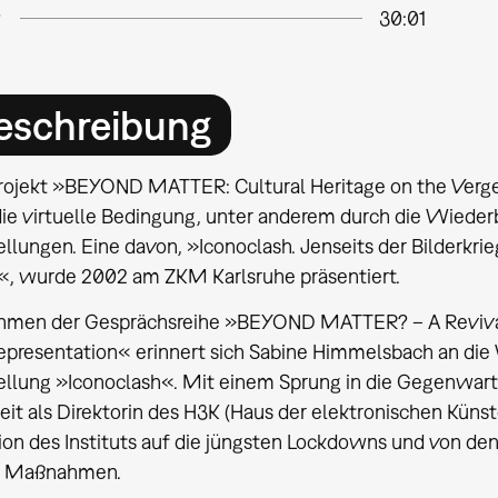
30:01
eschreibung
rojekt »BEYOND MATTER: Cultural Heritage on the Verge o
die virtuelle Bedingung, unter anderem durch die Wied
llungen. Eine davon, »Iconoclash. Jenseits der Bilderkri
«, wurde 2002 am ZKM Karlsruhe präsentiert.
hmen der Gesprächsreihe »BEYOND MATTER? – A Revival
epresentation« erinnert sich Sabine Himmelsbach an die 
llung »Iconoclash«. Mit einem Sprung in die Gegenwart e
eit als Direktorin des H3K (Haus der elektronischen Küns
ion des Instituts auf die jüngsten Lockdowns und von de
r Maßnahmen.