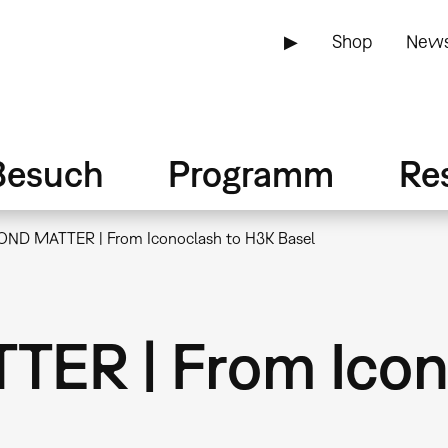
▶
Shop
News
Besuch
Programm
Re
ND MATTER | From Iconoclash to H3K Basel
ER | From Icon