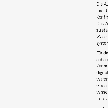
Die A
ihrer 
Konfr
Das Zi
zu stä
Wisse
syste
Für d
anhan
Karls
digit
waren
Gedan
wisse
reflek