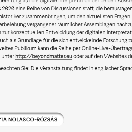
bereitung auf die digitale Interpretation der beiden Auss
s 2020 eine Reihe von Diskussionen statt, die herausrage
historiker zusammenbringen, um den aktuellsten Fragen r
rbelebung vergangener räumlicher Assemblagen nachzu
 zur konzeptuellen Entwicklung der digitalen Interpretat
auch als Grundlage für die sich entwickelnde Forschung z
eites Publikum kann die Reihe per Online-Live-Übertrag
e unter
http://beyondmatter.eu
oder auf den Websites de
beachten Sie: Die Veranstaltung findet in englischer Sprac
VIA NOLASCO-RÓZSÁS