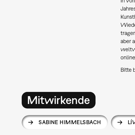
In Vor
Jahre
Kunst
Wiede
tragen
aber 
weltw
onlin
Bitte 
Mitwirkende
SABINE HIMMELSBACH
LÍ