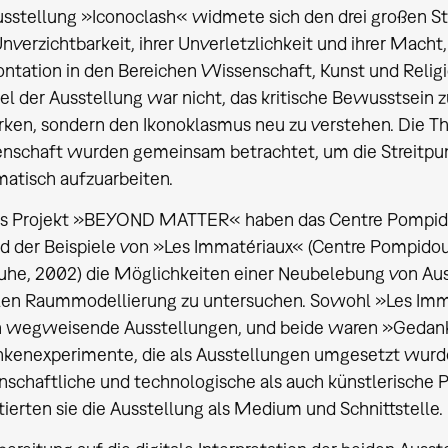
usstellung »Iconoclash« widmete sich den drei großen St
Unverzichtbarkeit, ihrer Unverletzlichkeit und ihrer Macht
ontation in den Bereichen Wissenschaft, Kunst und Reli
el der Ausstellung war nicht, das kritische Bewusstsein z
rken, sondern den Ikonoklasmus neu zu verstehen. Die Th
nschaft wurden gemeinsam betrachtet, um die Streitpun
matisch aufzuarbeiten.
as Projekt »BEYOND MATTER« haben das Centre Pompid
d der Beispiele von »Les Immatériaux« (Centre Pompidou
ruhe, 2002) die Möglichkeiten einer Neubelebung von A
alen Raummodellierung zu untersuchen. Sowohl »Les Imm
 wegweisende Ausstellungen, und beide waren »Gedan
kenexperimente, die als Ausstellungen umgesetzt wurde
nschaftliche und technologische als auch künstlerische P
tierten sie die Ausstellung als Medium und Schnittstelle.