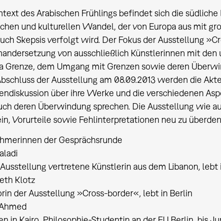
text des Arabischen Frühlings befindet sich die südlich
ischen und kulturellen Wandel, der von Europa aus mit gr
uch Skepsis verfolgt wird. Der Fokus der Ausstellung »Cr
nandersetzung von ausschließlich Künstlerinnen mit den
 Grenze, dem Umgang mit Grenzen sowie deren Überwi
bschluss der Ausstellung am 08.09.2013 werden die Akteu
ndiskussion über ihre Werke und die verschiedenen Aspe
uch deren Überwindung sprechen. Die Ausstellung wie au
in, Vorurteile sowie Fehlinterpretationen neu zu überde
ehmerinnen der Gesprächsrunde
aladi
 Ausstellung vertretene Künstlerin aus dem Libanon, lebt 
eth Klotz
rin der Ausstellung »Cross-border«, lebt in Berlin
 Ahmed
n in Kairo, Philosophie-Studentin an der FU Berlin, bis Jun