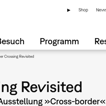
▶
Shop
News
Besuch
Programm
Re
er Crossing Revisited
ing Revisited
usstellung »Cross-border«