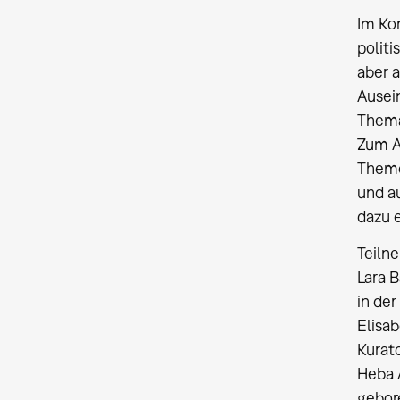
Im Kon
polit
aber a
Ausei
Thema
Zum A
Theme
und a
dazu e
Teiln
Lara B
in der
Elisab
Kurato
Heba
gebore