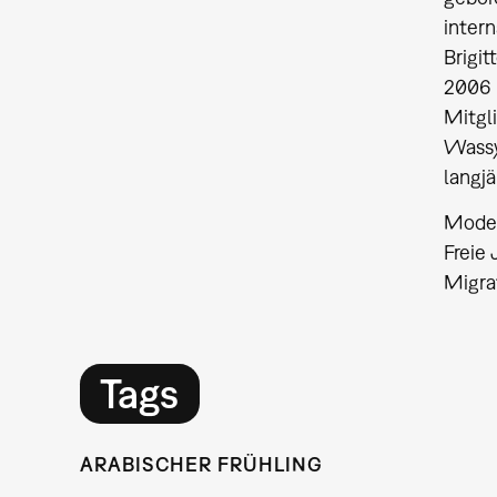
intern
Brigit
2006 b
Mitgli
Wassy
langj
Moder
Freie 
Migra
Tags
ARABISCHER FRÜHLING