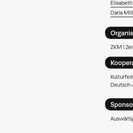
Elisabeth
Daria Mil
Organis
ZKM | Ze
Kooper
Kulturfes
Deutsch-Ä
Sponso
Auswärti