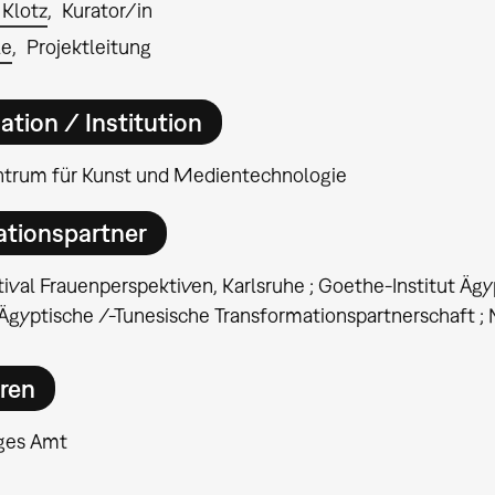
 Klotz
Kurator/in
le
Projektleitung
ation / Institution
ntrum für Kunst und Medientechnologie
ationspartner
tival Frauenperspektiven, Karlsruhe ; Goethe-Institut Ägy
gyptische /-Tunesische Transformationspartnerschaft ; 
ren
ges Amt