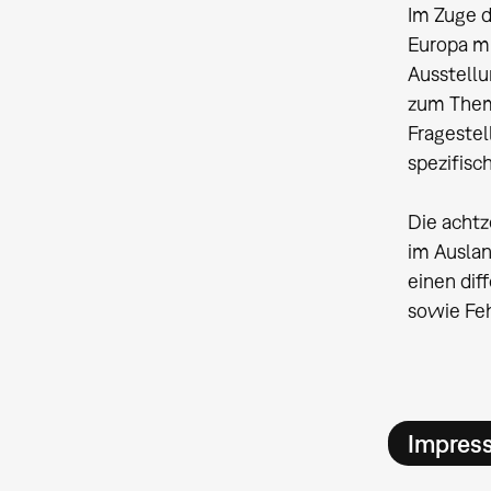
Im Zuge d
Europa mi
Ausstellu
zum Them
Fragestel
spezifisc
Die achtz
im Auslan
einen dif
sowie Feh
Impres