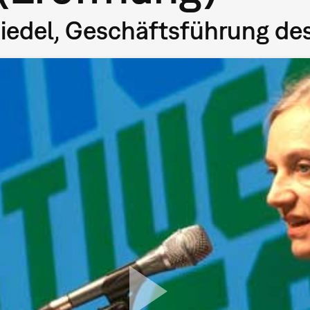
chäfts­­­­­­­­­­­­­­­­­­­­­­­­­füh­rung