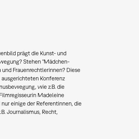
 Frauenbild prägt die Kunst- und
we­­­­­­­­gung? Stehen "Mädchen­­­­­­­­
 und Frauen­recht­le­rin­­­­­­­­nen? Diese
­­­­lich ausge­rich­te­ten Konfe­renz
­­­­­­be­we­­­­­­­­gung, wie z.B. die
­­­gis­­­­­­­­seu­rin Madelei­­ne
d nur einige der Referen­tin­­­­­­­­nen, die
 z.B. Journa­­­­­­­­lis­mus, Recht,