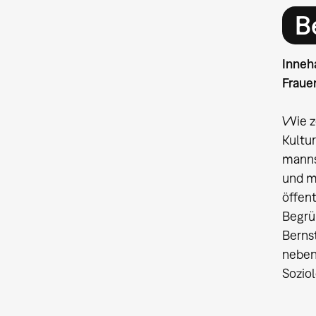
B
Inneh
Frauen­­
Wie zei
Kultur­s
mann­­­
und mehr
öffentli
Begrün­
Bernsto
neben Tei
Soziolo