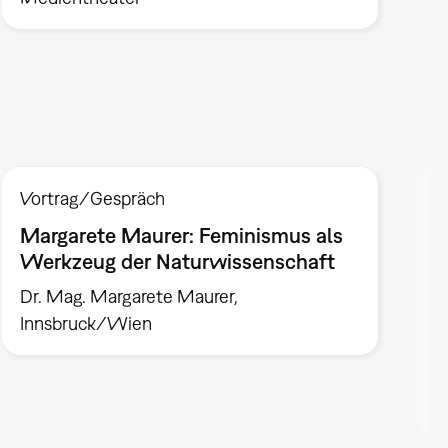
Vortrag/Gespräch
P
Margarete Maurer: Feminismus als
G
Werkzeug der Naturwissenschaft
F
d
Dr. Mag. Margarete Maurer,
V
Innsbruck/Wien
P
V
G