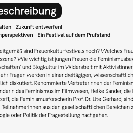
eschreibung
alten - Zukunft entwerfen!
­­­­­­per­­­­­­­­spek­ti­­­­­­­­ven - Ein Festival auf dem Prüfstand
tgemäß sind Frauen­­­­­­­­kul­tur­­­­­­­­fes­ti­vals noch? Welches
­­­­­­­­ze­­­­­­­­ne? Wie wichtig ist jungen Frauen die Feminis­mus­­­­­­­­be­
­­­­­schaf­ten" und Blogkultur im Wider­streit mit Aktivis­tin­­­­­­­­nen
 Fragen werden in einer dreitä­­­­­­­­gi­­­­­­­­gen, wissen­­­­­­­­schaft­­­­
ch diskutiert. Renom­­­­­­­­mier­te Vertre­te­rin­­­­­­­­nen der Feminis­mus­­
­­­­­­­de­rin des Feminismus im Filmwesen, Helke Sander, die Filmre­­­­­
rff, die Feminis­mus­­­­­­­­for­­­­­­­­sche­rin Prof. Dr. Ute Gerhard, sin
lneh­­­­­­­­me­rin­­­­­­­­nen aus den gesell­­­­­­­­schaft­­­­­­­­li­chen Bereichen
gie oder Politik der Frage­s­tel­­­­­­­­lung nachgehen.