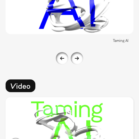
Taming AI
Video