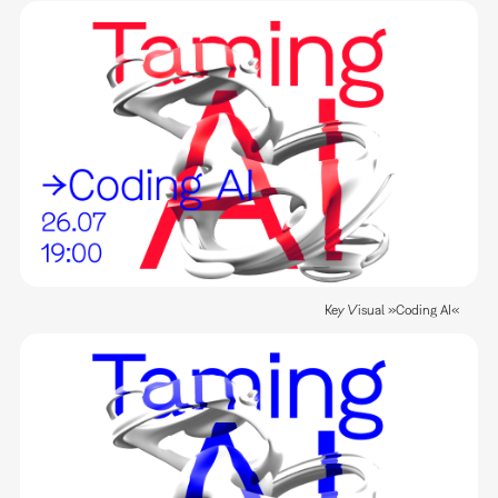
Key Visual »Coding AI«