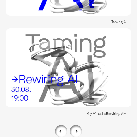
Taming AI
Key Visual »Rewiring AI«