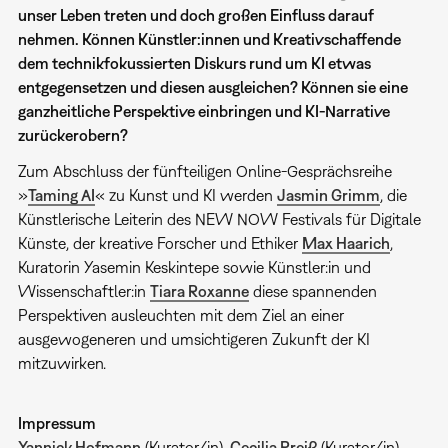
unser Leben treten und doch großen Einfluss darauf
nehmen. Können Künstler:innen und Kreativschaffende
dem technikfokussierten Diskurs rund um KI etwas
entgegensetzen und diesen ausgleichen? Können sie eine
ganzheitliche Perspektive einbringen und KI-Narrative
zurückerobern?
Zum Abschluss der fünfteiligen Online-Gesprächsreihe
»
Taming AI
« zu Kunst und KI werden
Jasmin Grimm
, die
Künstlerische Leiterin des NEW NOW Festivals für Digitale
Künste, der kreative Forscher und Ethiker
Max Haarich
,
Kuratorin Yasemin Keskintepe sowie Künstler:in und
Wissenschaftler:in
Tiara Roxanne
diese spannenden
Perspektiven ausleuchten mit dem Ziel an einer
ausgewogeneren und umsichtigeren Zukunft der KI
mitzuwirken.
Impressum
Yannick Hofmann
(Kurator/in),
Cecilia Preiß
(Kurator/in)