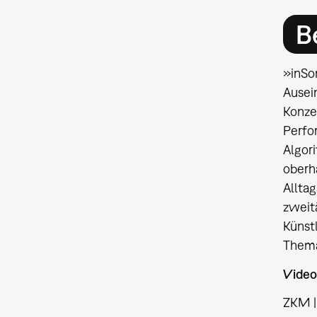
B
»inSo
Ausei
Konze
Perfo
Algori
oberh
Alltag
zweit
Künst
Thema
Video
ZKM |