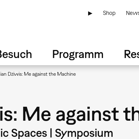
▶
Shop
News
Besuch
Programm
Re
an Dziwis: Me against the Machine
s: Me against t
mic Spaces | Symposium