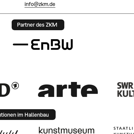
info@zkm.de
Partner des ZKM
utionen im Hallenbau