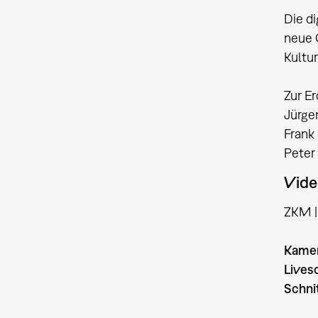
Die di
neue 
Kultu
Zur E
Jürge
Frank
Peter
Vide
ZKM | 
Kame
Lives
Schni