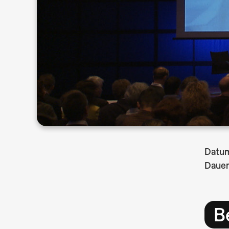
Datu
Dauer
B