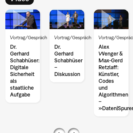
Vortrag/Gespräch
Vortrag/Gespräch
Vortrag/Gesprä
Dr.
Dr.
Alex
Gerhard
Gerhard
Wenger &
Schabhüser
Schabhüser:
Max-Gerd
–
Digitale
Retzlaff:
Diskussion
Sicherheit
Künstler,
als
Codes
staatliche
und
Aufgabe
Algorithmen
–
»Daten|Spure