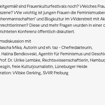
eitgemäß sind Frauenkulturfestivals noch? Welches Fraue
rszene? Wie wichtig ist jungen Frauen die Feminismus
henmannschaften" und Blogkultur im Widerstreit mit Akt
nrechtlerinnen? Diese und mehr Fragen wurden in einer d
ichteten Konferenz öffentlich diskutiert.
msdiskussion mit
Bascha Mika, Autorin und eh. taz - Chefredakteurin,
n, Halina Bendkowski, Agentin für Feminismus und Geschl
Prof. Dr. Ulrike Lembke, Rechtswissenschaftlerin, Hambur
Sezgin, freie Kulturjournalistin, Lüneburger Heide
ation: Wibke Gerking, SWR Freiburg