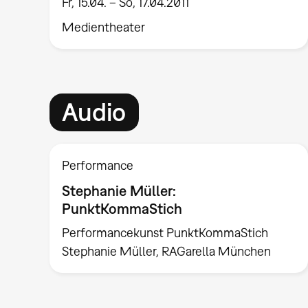
Fr, 15.04. – So, 17.04.2011
Medientheater
Audio
Performance
Stephanie Müller:
PunktKommaStich
Performancekunst PunktKommaStich
Stephanie Müller, RAGarella München