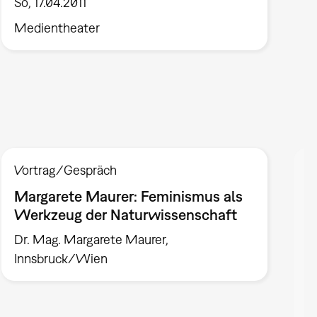
So, 17.04.2011
Medientheater
Vortrag/Gespräch
P
Margarete Maurer: Feminismus als
G
Werkzeug der Naturwissenschaft
F
d
Dr. Mag. Margarete Maurer,
V
Innsbruck/Wien
P
V
G