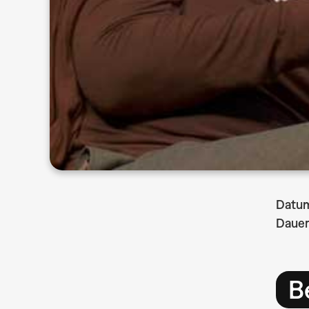
Datu
Dauer
B