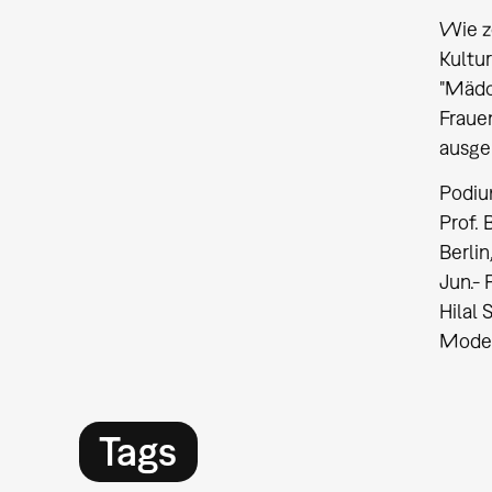
Wie z
Kultu
"Mädc
Fraue
ausger
Podiu
Prof. 
Berli
Jun.- 
Hilal 
Moder
Tags