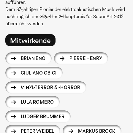
aufführen.
Dem 87-jährigen Pionier der elektroakustischen Musik wird
nachträglich der Giga-Hertz-Hauptpreis für SoundArt 2013
überreicht werden.
Mitwirkende
BRIAN ENO
PIERRE HENRY
GIULIANO OBICI
VINYL-TERROR & -HORROR
LULA ROMERO
LUDGER BRÜMMER
PETER WEIBEL
MARKUS BROCK