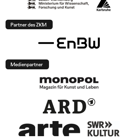
Partner des ZKM
Medienpartner