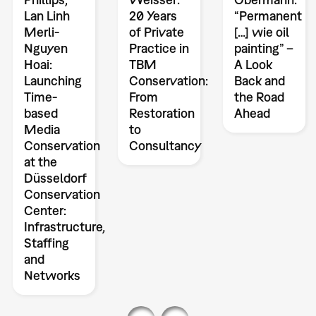
Lan Linh
20 Years
“Permanent
Merli-
of Private
[…] wie oil
Nguyen
Practice in
painting” –
Hoai:
TBM
A Look
Launching
Conservation:
Back and
Time-
From
the Road
based
Restoration
Ahead
Media
to
Conservation
Consultancy
at the
Düsseldorf
Conservation
Center:
Infrastructure,
Staffing
and
Networks