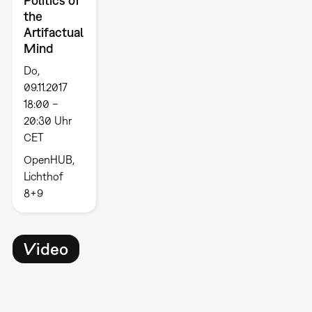
Politics of
the
Artifactual
Mind
Do,
09.11.2017
18:00 –
20:30 Uhr
CET
OpenHUB,
Lichthof
8+9
Video