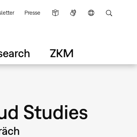
letter
Presse
search
ZKM
oud Studies
räch